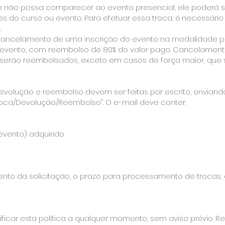
te não possa comparecer ao evento presencial, ele poderá sol
tes do curso ou evento. Para efetuar essa troca, é necessár
.
ncelamento de uma inscrição do evento na modalidade pres
o evento, com reembolso de 80% do valor pago. Cancelamen
 serão reembolsados, exceto em casos de força maior, que s
devolução e reembolso devem ser feitas por escrito, enviand
roca/Devolução/Reembolso". O e-mail deve conter:
evento) adquirido
to da solicitação, o prazo para processamento de trocas,
ficar esta política a qualquer momento, sem aviso prévio. 