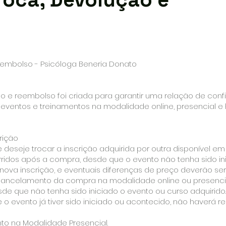
Reembolso - Psicóloga Beneria Donato
ção e reembolso foi criada para garantir uma relação de co
s, eventos e treinamentos na modalidade online, presencial e
crição
e deseje trocar a inscrição adquirida por outra disponível e
corridos após a compra, desde que o evento não tenha sido in
 nova inscrição, e eventuais diferenças de preço deverão ser
ncelamento da compra na modalidade online ou presencial
de que não tenha sido iniciado o evento ou curso adquirido.
 o evento já tiver sido iniciado ou acontecido, não haverá r
to na Modalidade Presencial.