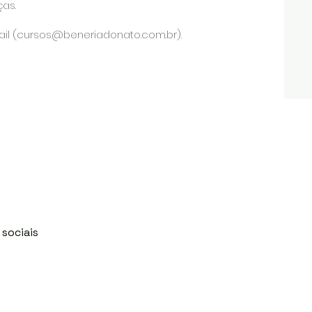
as.
il (
cursos@beneriadonato.com.br
).
 sociais